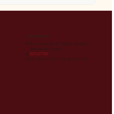
Contacta'ns
Avd Concordia, 57, 08206 Sabadell
Barcelona, España
937237705
Lun-Dom 11:30-16:30, 19:30-23:15