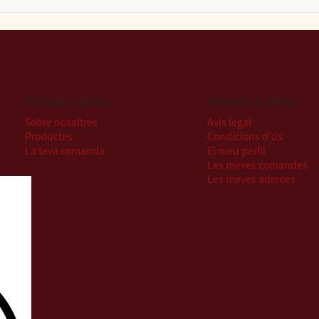
Enllaços ràpids
Atenció al client
Sobre nosaltres
Avís legal
Productes
Condicions d'ús
La teva comanda
El meu perfil
Les meves comandes
Les meves adreces