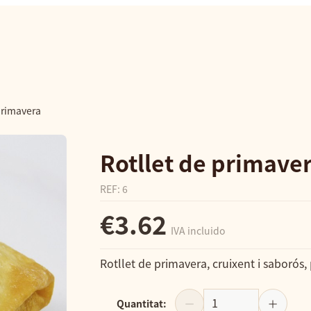
primavera
Rotllet de primave
REF
:
6
€3.62
IVA incluido
Rotllet de primavera, cruixent i saborós,
Quantitat
: