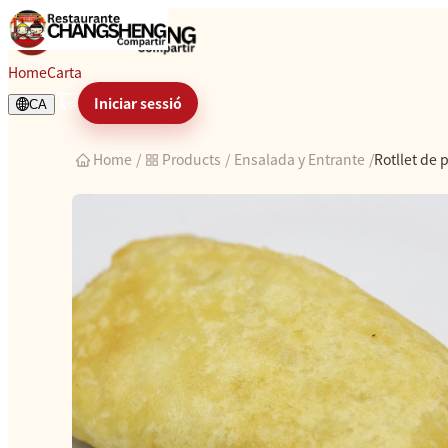
Rotllet de primavera
Home
Carta
Iniciar sessió
CA
Home
/
Products
/
Ensalada y Entrante
/
Rotllet de 