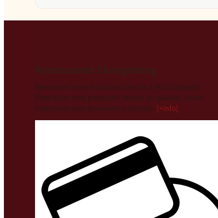
Restaurante Changsheng
Restaurant xinès tradicional des de 1993 a Sabadell.
Plats típics amb productes frescos de qualitat. Servei
tradicional amb lliurament a domicili.
[+info]