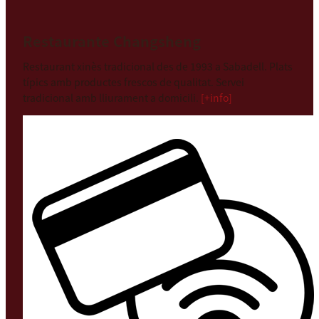
Restaurante Changsheng
Restaurant xinès tradicional des de 1993 a Sabadell. Plats
típics amb productes frescos de qualitat. Servei
tradicional amb lliurament a domicili.
[+info]