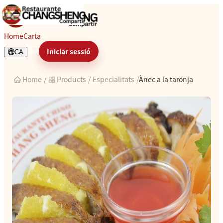
Ànec a la taronja
Home
Carta
Iniciar sessió
CA
Home
/
Products
/
Especialitats
/
Ànec a la taronja