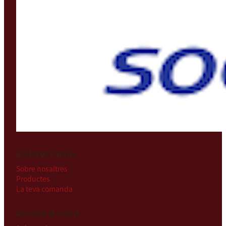
Enllaços ràpids
Sobre nosaltres
Productes
La teva comanda
Atenció al client