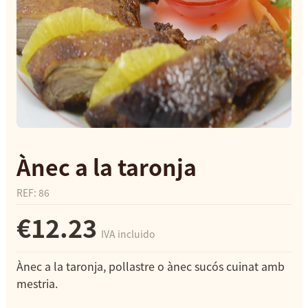
Ànec a la taronja
REF
:
86
€12.23
IVA incluido
Ànec a la taronja, pollastre o ànec sucós cuinat amb
mestria.