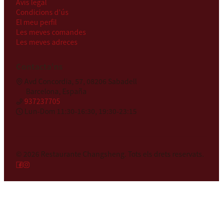
Avís legal
Condicions d'ús
El meu perfil
Les meves comandes
Les meves adreces
Contacta'ns
Avd Concordia, 57, 08206 Sabadell
Barcelona, España
937237705
Lun-Dom 11:30-16:30, 19:30-23:15
© 2026
Restaurante Changsheng
.
Tots els drets reservats.