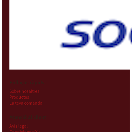
Enllaços ràpids
Sobre nosaltres
Productes
La teva comanda
Atenció al client
Avís legal
Condicions d'ús