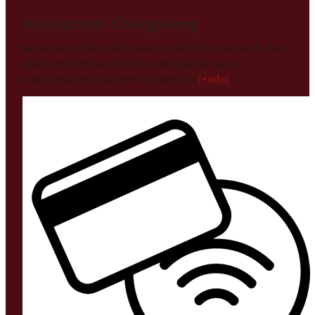
Restaurante Changsheng
Restaurant xinès tradicional des de 1993 a Sabadell. Plats
típics amb productes frescos de qualitat. Servei
tradicional amb lliurament a domicili.
[+info]