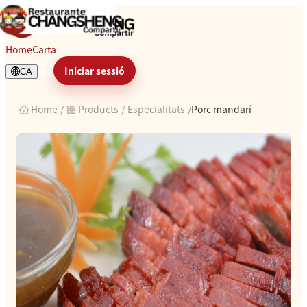
Porc mandarí
Home
Carta
Iniciar sessió
CA
Home
/
Products
/
Especialitats
/
Porc mandarí