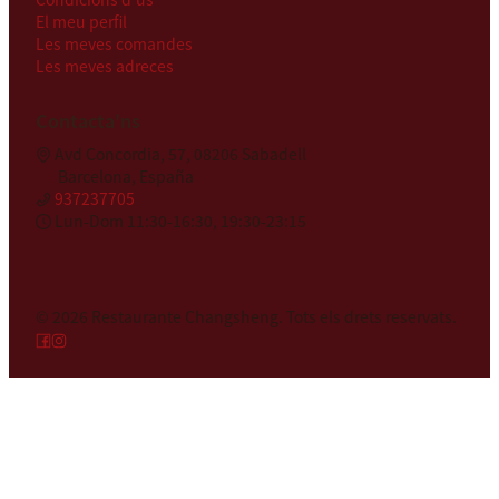
El meu perfil
Les meves comandes
Les meves adreces
Contacta'ns
Avd Concordia, 57, 08206 Sabadell
Barcelona, España
937237705
Lun-Dom 11:30-16:30, 19:30-23:15
© 2026
Restaurante Changsheng
.
Tots els drets reservats.