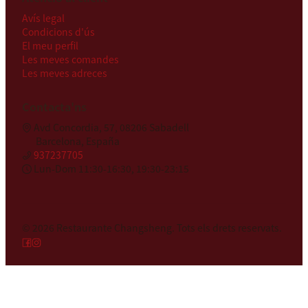
Avís legal
Condicions d'ús
El meu perfil
Les meves comandes
Les meves adreces
Contacta'ns
Avd Concordia, 57, 08206 Sabadell
Barcelona, España
937237705
Lun-Dom 11:30-16:30, 19:30-23:15
© 2026
Restaurante Changsheng
.
Tots els drets reservats.