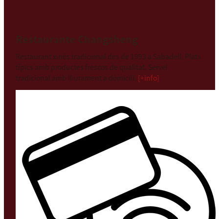
Restaurante Changsheng
Restaurant xinès tradicional des de 1993 a Sabadell. Plats
típics amb productes frescos de qualitat. Servei
tradicional amb lliurament a domicili.
[+info]