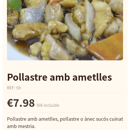
Pollastre amb ametlles
REF
:
59
€7.98
IVA incluido
Pollastre amb ametlles, pollastre o ànec sucós cuinat
amb mestria.