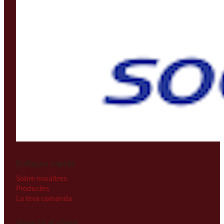
Enllaços ràpids
Sobre nosaltres
Productes
La teva comanda
Atenció al client