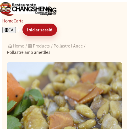
Pollastre amb ametlles
Home
Carta
Iniciar sessió
CA
Home
/
Products
/
Pollastre i Ànec
/
Pollastre amb ametlles