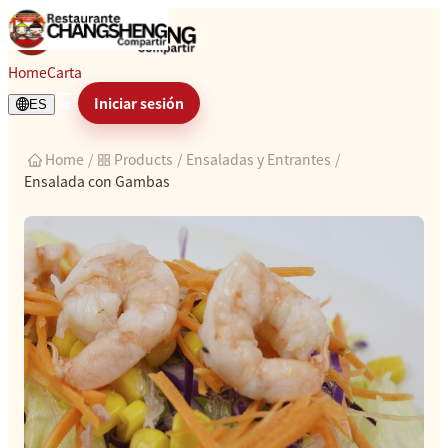
Ensalada con Gambas
Home
Carta
Iniciar sesión
ES
Home
/
Products
/
Ensaladas y Entrantes
/
Ensalada con Gambas