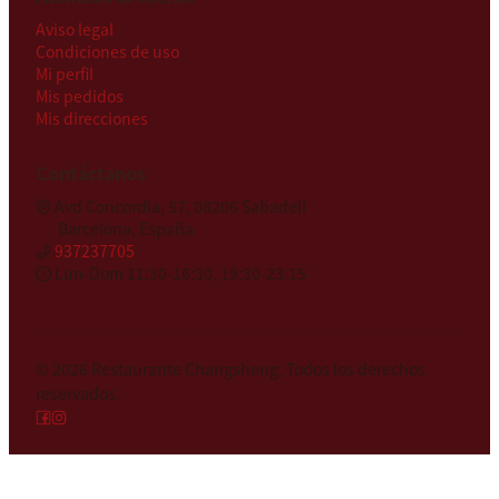
Aviso legal
Condiciones de uso
Mi perfil
Mis pedidos
Mis direcciones
Contáctanos
Avd Concordia, 57, 08206 Sabadell
Barcelona, España
937237705
Lun-Dom 11:30-16:30, 19:30-23:15
© 2026
Restaurante Changsheng
.
Todos los derechos
reservados.