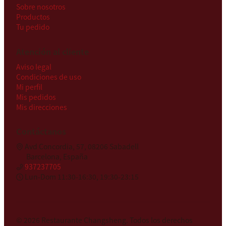
Sobre nosotros
Productos
Tu pedido
Atención al cliente
Aviso legal
Condiciones de uso
Mi perfil
Mis pedidos
Mis direcciones
Contáctanos
Avd Concordia, 57, 08206 Sabadell
Barcelona, España
937237705
Lun-Dom 11:30-16:30, 19:30-23:15
© 2026
Restaurante Changsheng
.
Todos los derechos