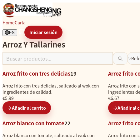
Arroz Y Tallarines
Home
Carta
Iniciar sesión
ES
Arroz Y Tallarines
C
a
Ref
r
g
Arroz frito con tres delicias
19
Arroz frito c
a
n
Arroz frito con tres delicias, salteado al wok con
Arroz frito con 
d
ingredientes de calidad.
ingredientes de
o
€5.99
€6.67
.
Añadir al carrito
Añadir al c
.
.
Arroz blanco con tomate
22
Arroz frito c
Arroz blanco con tomate, salteado al wok con
Arroz frito con 