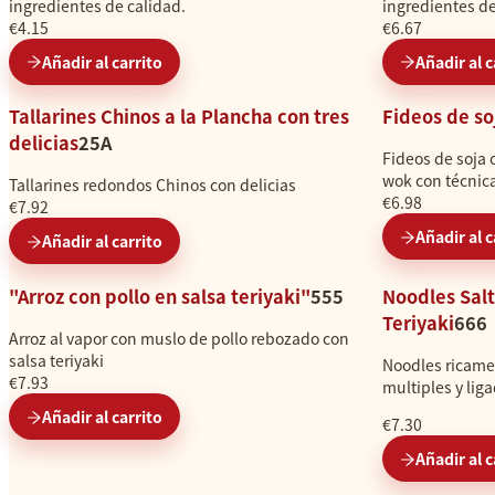
ingredientes de calidad.
ingredientes de
€4.15
€6.67
Añadir al carrito
Añadir al c
Tallarines Chinos a la Plancha con tres
Fideos de so
delicias
25A
Fideos de soja c
wok con técnica
Tallarines redondos Chinos con delicias
€6.98
€7.92
Añadir al c
Añadir al carrito
"Arroz con pollo en salsa teriyaki"
555
Noodles Salt
Teriyaki
666
Arroz al vapor con muslo de pollo rebozado con
salsa teriyaki
Noodles ricame
€7.93
multiples y liga
Añadir al carrito
€7.30
Añadir al c