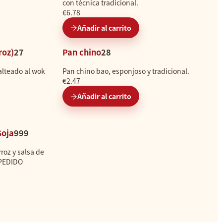
con técnica tradicional.
€6.78
Añadir al carrito
roz)
27
Pan chino
28
salteado al wok
Pan chino bao, esponjoso y tradicional.
€2.47
Añadir al carrito
Soja
999
roz y salsa de
 PEDIDO