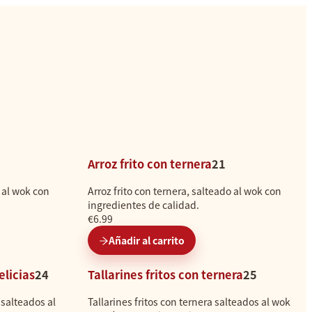
Arroz frito con ternera
21
 al wok con
Arroz frito con ternera, salteado al wok con
ingredientes de calidad.
€6.99
Añadir al carrito
elicias
24
Tallarines fritos con ternera
25
s salteados al
Tallarines fritos con ternera salteados al wok