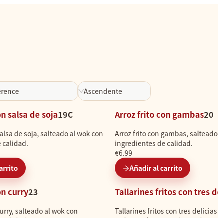
erence
Ascendente
on salsa de soja
19C
Arroz frito con gambas
20
salsa de soja, salteado al wok con
Arroz frito con gambas, salteado
 calidad.
ingredientes de calidad.
€6.99
arrito
Añadir al carrito
on curry
23
Tallarines fritos con tres d
curry, salteado al wok con
Tallarines fritos con tres delicia