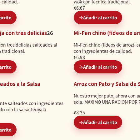
 calidad.
wok con técnica tradicional.
€6.67
arrito
Añadir al carrito
ja con tres delicias
26
Mi-Fen chino (fideos de ar
on tres delicias salteados al
Mi-Fen chino (fideos de arroz), 
 tradicional.
con ingredientes de calidad.
€6.98
arrito
Añadir al carrito
eados a la Salsa
Arroz con Pato y Salsa de 
Nuestro mejor pato, ahora con ar
soja. MAXIMO UNA RACION POR
nte salteados con ingredientes
do con la salsa Teriyaki
€8.35
Añadir al carrito
arrito