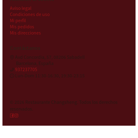
Aviso legal
Condiciones de uso
Mi perfil
Mis pedidos
Mis direcciones
Contáctanos
Avd Concordia, 57, 08206 Sabadell
Barcelona, España
937237705
Lun-Dom 11:30-16:30, 19:30-23:15
© 2026
Restaurante Changsheng
.
Todos los derechos
reservados.