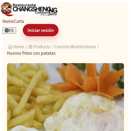
Huevos fritos con patatas
Home
Carta
Iniciar sesión
ES
Home
/
Products
/
Comida Mediterránea
/
Huevos fritos con patatas