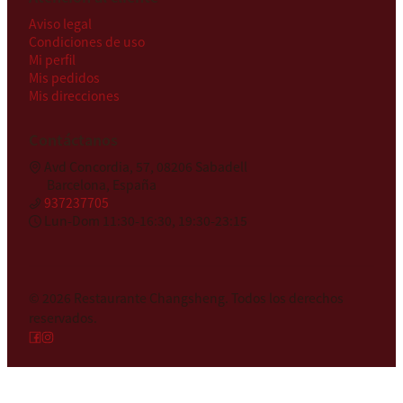
Aviso legal
Condiciones de uso
Mi perfil
Mis pedidos
Mis direcciones
Contáctanos
Avd Concordia, 57, 08206 Sabadell
Barcelona, España
937237705
Lun-Dom 11:30-16:30, 19:30-23:15
© 2026
Restaurante Changsheng
.
Todos los derechos
reservados.