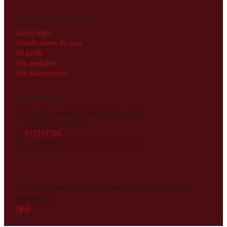
Atención al cliente
Aviso legal
Condiciones de uso
Mi perfil
Mis pedidos
Mis direcciones
Contáctanos
Avd Concordia, 57, 08206 Sabadell
Barcelona, España
937237705
Lun-Dom 11:30-16:30, 19:30-23:15
© 2026
Restaurante Changsheng
.
Todos los derechos
reservados.