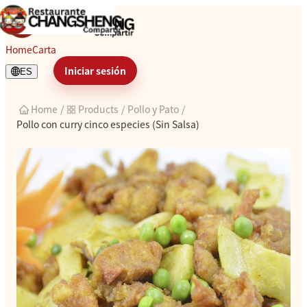
Pollo con curry cinco especies (S
Home
Carta
Iniciar sesión
ES
Home
/
Products
/
Pollo y Pato
/
Pollo con curry cinco especies (Sin Salsa)