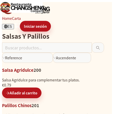
Salsas Y Palillos
Home
Carta
Iniciar sesión
ES
Salsas Y Palillos
C
a
r
g
Reference
Ascendente
a
n
Salsa Agridulce
200
d
o
Salsa Agridulce para complementar tus platos.
.
€0.79
.
Añadir al carrito
.
Palillos Chinos
201