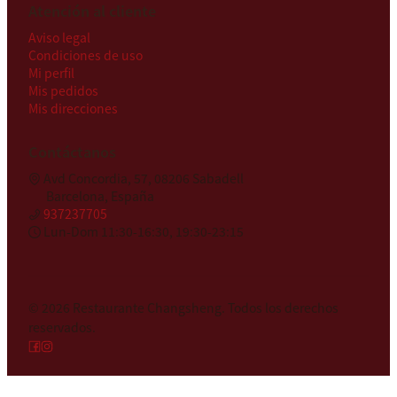
Atención al cliente
Aviso legal
Condiciones de uso
Mi perfil
Mis pedidos
Mis direcciones
Contáctanos
Avd Concordia, 57, 08206 Sabadell
Barcelona, España
937237705
Lun-Dom 11:30-16:30, 19:30-23:15
© 2026
Restaurante Changsheng
.
Todos los derechos
reservados.