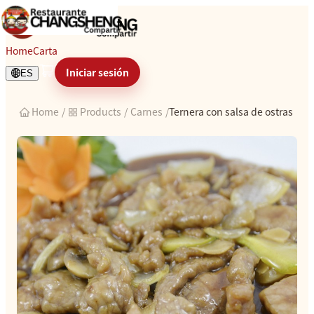
Ternera con salsa de ostras
Home
Carta
Iniciar sesión
ES
Home
/
Products
/
Carnes
/
Ternera con salsa de ostras