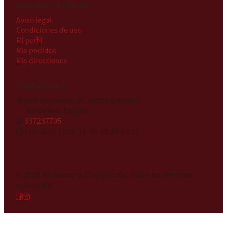
Atención al cliente
Aviso legal
Condiciones de uso
Mi perfil
Mis pedidos
Mis direcciones
Contáctanos
Avd Concordia, 57, 08206 Sabadell
Barcelona, España
937237705
Lun-Dom 11:30-16:30, 19:30-23:15
© 2026
Restaurante Changsheng
.
Todos los derechos
reservados.