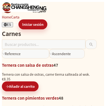
Carnes
Home
Carta
Iniciar sesión
ES
Carnes
C
a
r
g
Reference
Ascendente
a
n
Ternera con salsa de ostras
47
d
o
Ternera con salsa de ostras, carne tierna salteada al wok.
.
€8.35
.
Añadir al carrito
.
Ternera con pimientos verdes
48