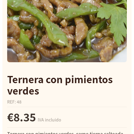
Ternera con pimientos
verdes
REF
:
48
€8.35
IVA incluido
Ternera con pimientos verdes, carne tierna salteada