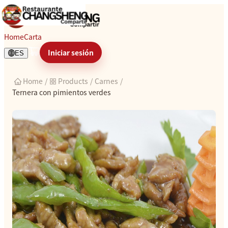
Ternera con pimientos verdes
Home
Carta
Iniciar sesión
ES
Home
/
Products
/
Carnes
/
Ternera con pimientos verdes