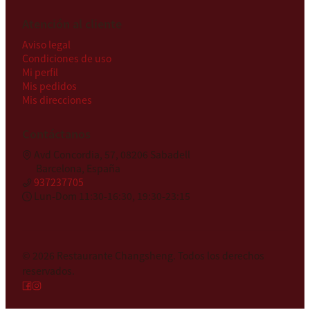
Atención al cliente
Aviso legal
Condiciones de uso
Mi perfil
Mis pedidos
Mis direcciones
Contáctanos
Avd Concordia, 57, 08206 Sabadell
Barcelona, España
937237705
Lun-Dom 11:30-16:30, 19:30-23:15
© 2026
Restaurante Changsheng
.
Todos los derechos
reservados.